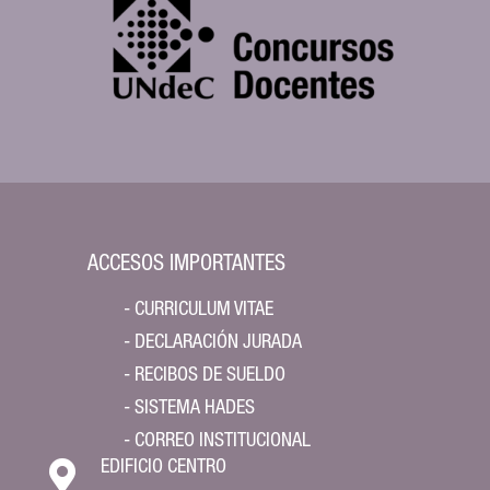
ACCESOS IMPORTANTES
- CURRICULUM VITAE
- DECLARACIÓN JURADA
- RECIBOS DE SUELDO
- SISTEMA HADES
- CORREO INSTITUCIONAL

EDIFICIO CENTRO