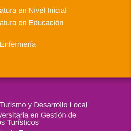
atura en Nivel Inicial
iatura en Educación
 Enfermería
 Turismo y Desarrollo Local
versitaria en Gestión de
s Turísticos