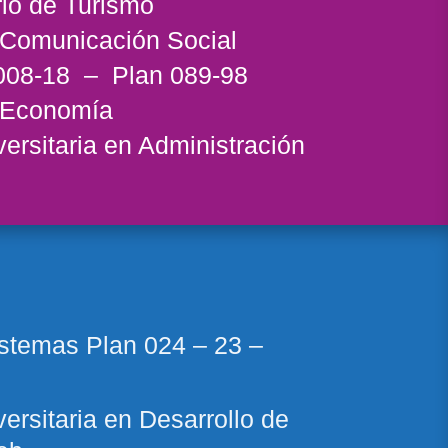
rio de Turismo
 Comunicación Social
008-18
– Plan
089-98
n Economía
versitaria en Administración
istemas Plan
024 – 23
–
ersitaria en Desarrollo de