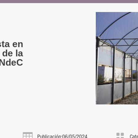
sta en
 de la
NdeC


Publicación:06/05/2024
Cat