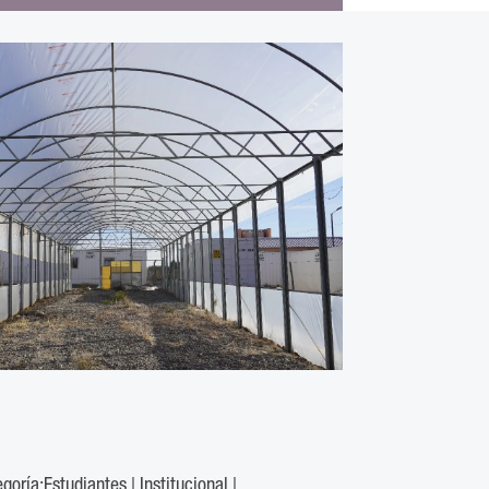
egoría:
Estudiantes
|
Institucional
|