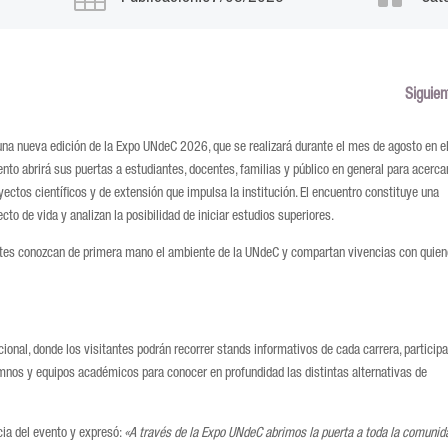
Siguien
una nueva edición de la Expo UNdeC 2026, que se realizará durante el mes de agosto en e
to abrirá sus puertas a estudiantes, docentes, familias y público en general para acercar
ectos científicos y de extensión que impulsa la institución. El encuentro constituye una
to de vida y analizan la posibilidad de iniciar estudios superiores.
ntes conozcan de primera mano el ambiente de la UNdeC y compartan vivencias con quien
onal, donde los visitantes podrán recorrer stands informativos de cada carrera, participa
umnos y equipos académicos para conocer en profundidad las distintas alternativas de
cia del evento y expresó:
«A través de la Expo UNdeC abrimos la puerta a toda la comunid