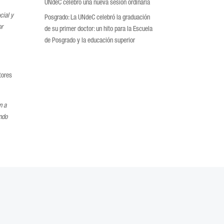
UNdeC celebró una nueva sesión ordinaria
cial y
Posgrado: La UNdeC celebró la graduación
or
de su primer doctor: un hito para la Escuela
de Posgrado y la educación superior
tores
n a
ando