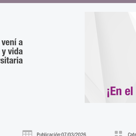
vení a
 y vida
sitaria


Publicación:07/03/2026
Cat