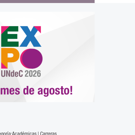
egoría:
Académicas
|
Carreras