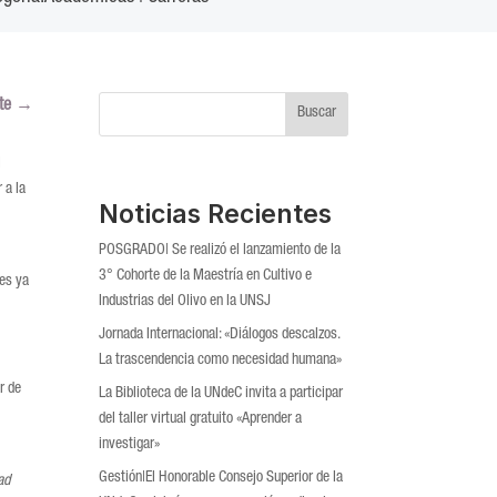
te
→
Buscar
l
 a la
Noticias Recientes
POSGRADO| Se realizó el lanzamiento de la
3° Cohorte de la Maestría en Cultivo e
es ya
Industrias del Olivo en la UNSJ
Jornada Internacional: «Diálogos descalzos.
La trascendencia como necesidad humana»
r de
La Biblioteca de la UNdeC invita a participar
del taller virtual gratuito «Aprender a
investigar»
Gestión|El Honorable Consejo Superior de la
ad