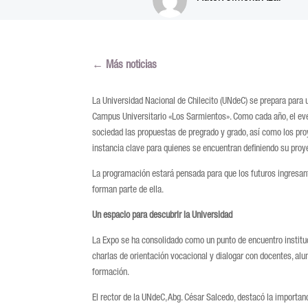
←
Más noticias
La Universidad Nacional de Chilecito (UNdeC) se prepara para 
Campus Universitario «Los Sarmientos». Como cada año, el even
sociedad las propuestas de pregrado y grado, así como los proy
instancia clave para quienes se encuentran definiendo su proyec
La programación estará pensada para que los futuros ingresa
forman parte de ella.
Un espacio para descubrir la Universidad
La Expo se ha consolidado como un punto de encuentro instituci
charlas de orientación vocacional y dialogar con docentes, al
formación.
El rector de la UNdeC, Abg. César Salcedo, destacó la importan