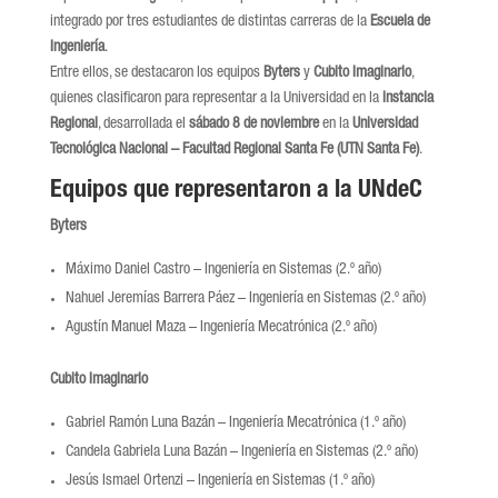
integrado por tres estudiantes de distintas carreras de la
Escuela de
Ingeniería
.
Entre ellos, se destacaron los equipos
Byters
y
Cubito Imaginario
,
quienes clasificaron para representar a la Universidad en la
instancia
Regional
, desarrollada el
sábado 8 de noviembre
en la
Universidad
Tecnológica Nacional – Facultad Regional Santa Fe (UTN Santa Fe)
.
Equipos que representaron a la UNdeC
Byters
Máximo Daniel Castro – Ingeniería en Sistemas (2.º año)
Nahuel Jeremías Barrera Páez – Ingeniería en Sistemas (2.º año)
Agustín Manuel Maza – Ingeniería Mecatrónica (2.º año)
Cubito Imaginario
Gabriel Ramón Luna Bazán – Ingeniería Mecatrónica (1.º año)
Candela Gabriela Luna Bazán – Ingeniería en Sistemas (2.º año)
Jesús Ismael Ortenzi – Ingeniería en Sistemas (1.º año)