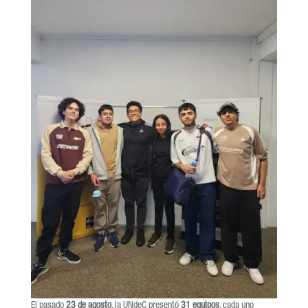
El pasado
23 de agosto
, la UNdeC presentó
31 equipos
, cada uno