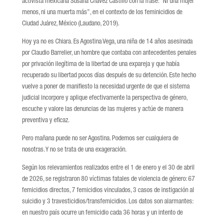
activista mexicana Susana Chávez Castillo con la frase: “Ni una mujer
menos, ni una muerta más”, en el contexto de los feminicidios de
Ciudad Juárez, México (Laudano, 2019).
Hoy ya no es Chiara. Es Agostina Vega, una niña de 14 años asesinada
por Claudio Barrelier, un hombre que contaba con antecedentes penales
por privación ilegítima de la libertad de una expareja y que había
recuperado su libertad pocos días después de su detención. Este hecho
vuelve a poner de manifiesto la necesidad urgente de que el sistema
judicial incorpore y aplique efectivamente la perspectiva de género,
escuche y valore las denuncias de las mujeres y actúe de manera
preventiva y eficaz.
Pero mañana puede no ser Agostina. Podemos ser cualquiera de
nosotras. Y no se trata de una exageración.
Según los relevamientos realizados entre el 1 de enero y el 30 de abril
de 2026, se registraron 80 víctimas fatales de violencia de género: 67
femicidios directos, 7 femicidios vinculados, 3 casos de instigación al
suicidio y 3 travesticidios/transfemicidios. Los datos son alarmantes:
en nuestro país ocurre un femicidio cada 36 horas y un intento de