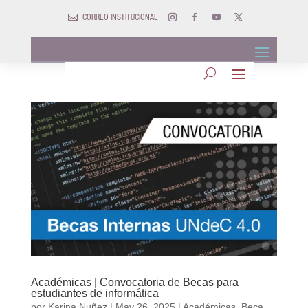

CORREO INSTITUCIONAL
Académicas | Convocatoria de Becas para
estudiantes de informática
por
Karina Nuñez
|
May 26, 2025
|
Académicas
,
Beca
,