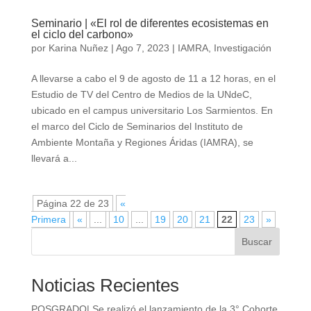
Seminario | «El rol de diferentes ecosistemas en
el ciclo del carbono»
por
Karina Nuñez
|
Ago 7, 2023
|
IAMRA
,
Investigación
A llevarse a cabo el 9 de agosto de 11 a 12 horas, en el
Estudio de TV del Centro de Medios de la UNdeC,
ubicado en el campus universitario Los Sarmientos. En
el marco del Ciclo de Seminarios del Instituto de
Ambiente Montaña y Regiones Áridas (IAMRA), se
llevará a...
Página 22 de 23
«
Primera
«
...
10
...
19
20
21
22
23
»
Buscar
Noticias Recientes
POSGRADO| Se realizó el lanzamiento de la 3° Cohorte