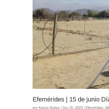
Efemérides | 15 de junio Dí
por
Karina Nuñez
|
Jun 15, 2023
|
Efemérides
,
I