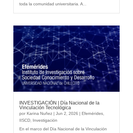
toda la comunidad universitaria. A...
INVESTIGACIÓN | Día Nacional de la
Vinculación Tecnológica
por
Karina Nuñez
|
Jun 2, 2026
|
Efemérides
,
IISCD
,
Investigación
En el marco del Día Nacional de la Vinculación